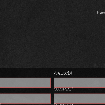
Hom
Apellido(s)
Sucursal
*