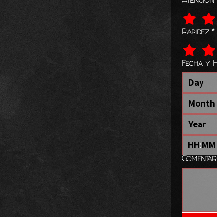
Atencion
Rapidez
*
Fecha y 
Month
:
Comentari