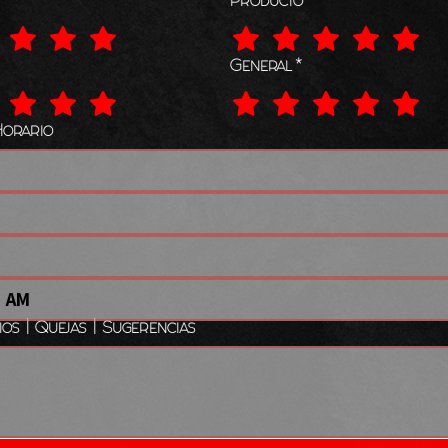
*
Producto
*
General
*
Horario
AM
os | Quejas | Sugerencias